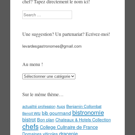
chef? Tapez directement le nom ici!
Search
Une suggestion? Un partenariat? Ecrivez-moi!
levardesgastronomes@gmail.com
Au menu !
Au
menu
!
Sur le même thème…
actualité profession
Benjamin Collombat
Aups
bistronomie
bib gourmand
Benoit Witz
bistrot
Bon plan
Chateaux & Hotels Collection
chefs
College Culinaire de France
dracenie
Domaines viticoles