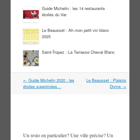
Guide Michelin : les 14 restaurants
étoilés du Var
Le Beausset : Ah mon petit vin blanc
2025
Saint-Tropez : La Terrasse Cheval Blanc
Navigation
←
Guide Michelin 2020 : les
Le Beausset : Plaisirs
dans
étoiles supprimées…
Divins
→
les
articles
Un resto en particulier? Une ville précise? Un