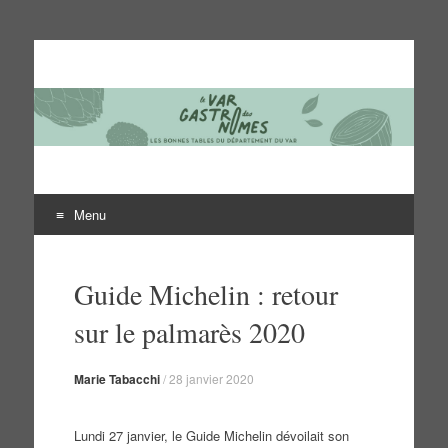
Le Var des gastronomes
Les bonnes tables du département du Var
Menu
Aller
au
Guide Michelin : retour
contenu
sur le palmarès 2020
Marie Tabacchi
/
28 janvier 2020
Lundi 27 janvier, le Guide Michelin dévoilait son