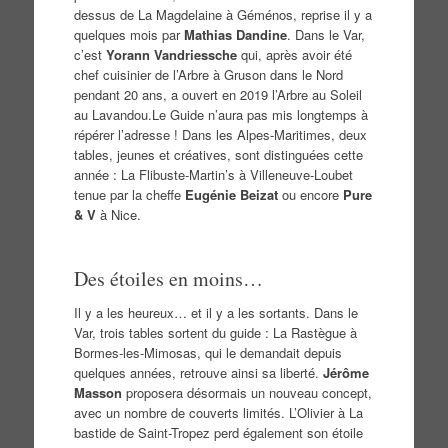
dessus de La Magdelaine à Géménos, reprise il y a
quelques mois par
Mathias Dandine
. Dans le Var,
c’est
Yorann Vandriessche
qui, après avoir été
chef cuisinier de l’Arbre à Gruson dans le Nord
pendant 20 ans, a ouvert en 2019 l’Arbre au Soleil
au Lavandou.Le Guide n’aura pas mis longtemps à
répérer l’adresse ! Dans les Alpes-Maritimes, deux
tables, jeunes et créatives, sont distinguées cette
année : La Flibuste-Martin’s à Villeneuve-Loubet
tenue par la cheffe
Eugénie Beizat
ou encore
Pure
& V
à Nice.
Des étoiles en moins…
Il y a les heureux… et il y a les sortants. Dans le
Var, trois tables sortent du guide : La Rastègue à
Bormes-les-Mimosas, qui le demandait depuis
quelques années, retrouve ainsi sa liberté.
Jérôme
Masson
proposera désormais un nouveau concept,
avec un nombre de couverts limités. L’Olivier à La
bastide de Saint-Tropez perd également son étoile