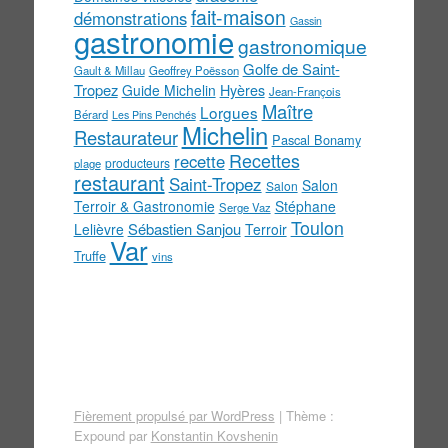
fait-maison
démonstrations
Gassin
gastronomie
gastronomique
Golfe de Saint-
Gault & Millau
Geoffrey Poësson
Tropez
Guide Michelin
Hyères
Jean-François
Maître
Lorgues
Bérard
Les Pins Penchés
Michelin
Restaurateur
Pascal Bonamy
Recettes
recette
producteurs
plage
restaurant
Saint-Tropez
Salon
Salon
Terroir & Gastronomie
Stéphane
Serge Vaz
Toulon
Sébastien Sanjou
Lelièvre
Terroir
Var
Truffe
vins
Fièrement propulsé par WordPress
|
Thème :
Expound par
Konstantin Kovshenin