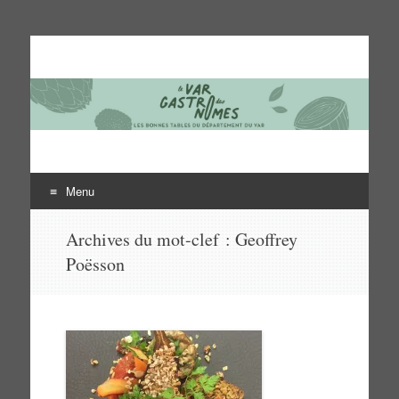
Le Var des gastronomes
Les bonnes tables du département du Var
Menu
Aller
Archives du mot-clef :
Geoffrey
au
Poësson
contenu