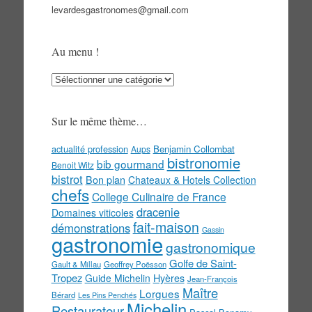
levardesgastronomes@gmail.com
Au menu !
Au
menu
!
Sur le même thème…
actualité profession
Benjamin Collombat
Aups
bistronomie
bib gourmand
Benoit Witz
bistrot
Bon plan
Chateaux & Hotels Collection
chefs
College Culinaire de France
dracenie
Domaines viticoles
fait-maison
démonstrations
Gassin
gastronomie
gastronomique
Golfe de Saint-
Gault & Millau
Geoffrey Poësson
Tropez
Guide Michelin
Hyères
Jean-François
Maître
Lorgues
Bérard
Les Pins Penchés
Michelin
Restaurateur