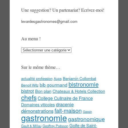
Une suggestion? Un partenariat? Ecrivez-moi!
levardesgastronomes@gmail.com
Au menu !
Au
menu
!
Sur le même thème…
actualité profession
Benjamin Collombat
Aups
bistronomie
bib gourmand
Benoit Witz
bistrot
Bon plan
Chateaux & Hotels Collection
chefs
College Culinaire de France
dracenie
Domaines viticoles
fait-maison
démonstrations
Gassin
gastronomie
gastronomique
Golfe de Saint-
Gault & Millau
Geoffrey Poësson