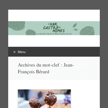
Le Var des gastronomes
Les bonnes tables du département du Var
Menu
Aller
Archives du mot-clef :
Jean-
au
François Bérard
contenu