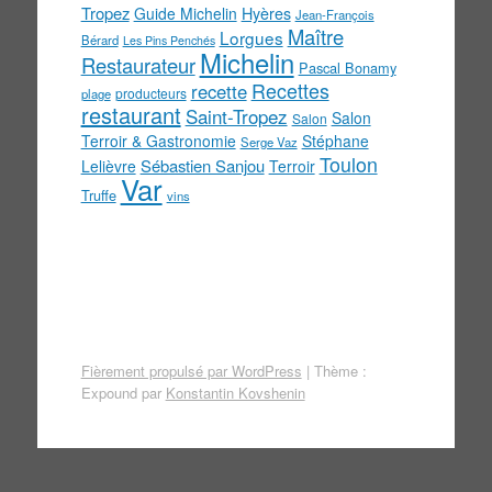
Tropez
Guide Michelin
Hyères
Jean-François
Maître
Lorgues
Bérard
Les Pins Penchés
Michelin
Restaurateur
Pascal Bonamy
Recettes
recette
producteurs
plage
restaurant
Saint-Tropez
Salon
Salon
Terroir & Gastronomie
Stéphane
Serge Vaz
Toulon
Sébastien Sanjou
Lelièvre
Terroir
Var
Truffe
vins
Fièrement propulsé par WordPress
|
Thème :
Expound par
Konstantin Kovshenin