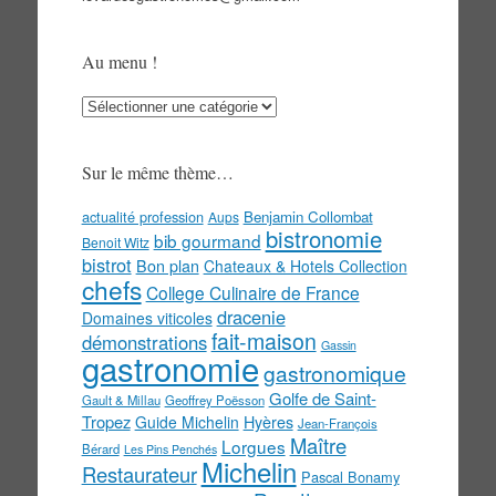
Au menu !
Au
menu
!
Sur le même thème…
actualité profession
Benjamin Collombat
Aups
bistronomie
bib gourmand
Benoit Witz
bistrot
Bon plan
Chateaux & Hotels Collection
chefs
College Culinaire de France
dracenie
Domaines viticoles
fait-maison
démonstrations
Gassin
gastronomie
gastronomique
Golfe de Saint-
Gault & Millau
Geoffrey Poësson
Tropez
Guide Michelin
Hyères
Jean-François
Maître
Lorgues
Bérard
Les Pins Penchés
Michelin
Restaurateur
Pascal Bonamy