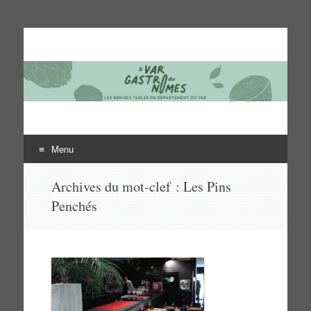
Le Var des gastronomes
Les bonnes tables du département du Var
Menu
Aller
Archives du mot-clef :
Les Pins
au
Penchés
contenu