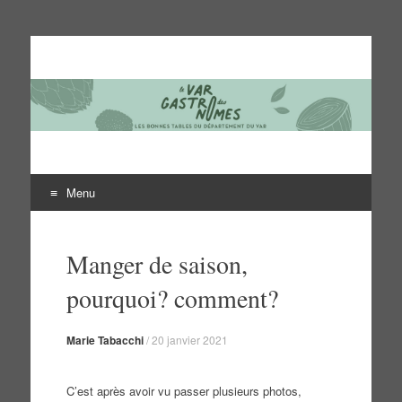
Le Var des gastronomes
Les bonnes tables du département du Var
Menu
Aller
au
Manger de saison,
contenu
pourquoi? comment?
Marie Tabacchi
/
20 janvier 2021
C’est après avoir vu passer plusieurs photos,