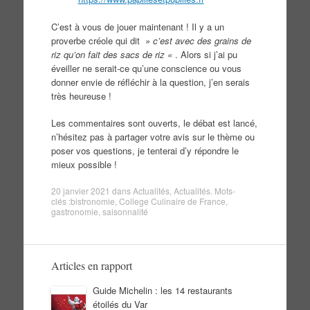
C’est à vous de jouer maintenant ! Il y a un
proverbe créole qui dit
» c’est avec des grains de
riz qu’on fait des sacs de riz «
. Alors si j’ai pu
éveiller ne serait-ce qu’une conscience ou vous
donner envie de réfléchir à la question, j’en serais
très heureuse !
Les commentaires sont ouverts, le débat est lancé,
n’hésitez pas à partager votre avis sur le thème ou
poser vos questions, je tenterai d’y répondre le
mieux possible !
20 janvier 2021
dans
Actualités
,
Actualités
. Mots-
clés :
bistronomie
,
College Culinaire de France
,
gastronomie
,
saisonnalité
Articles en rapport
Guide Michelin : les 14 restaurants
étoilés du Var