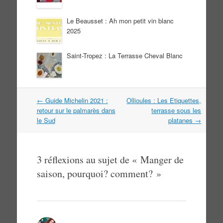
Le Beausset : Ah mon petit vin blanc
2025
Saint-Tropez : La Terrasse Cheval Blanc
Navigation
←
Guide Michelin 2021 :
Ollioules : Les Etiquettes,
dans
retour sur le palmarès dans
terrasse sous les
les
le Sud
platanes
→
articles
3 réflexions au sujet de «
Manger de
saison, pourquoi? comment?
»