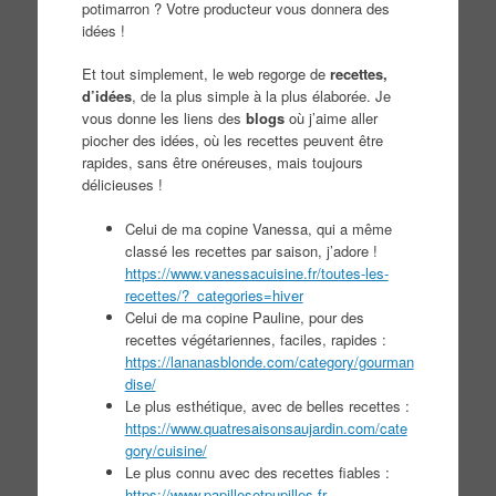
potimarron ? Votre producteur vous donnera des
idées !
Et tout simplement, le web regorge de
recettes,
d’idées
, de la plus simple à la plus élaborée. Je
vous donne les liens des
blogs
où j’aime aller
piocher des idées, où les recettes peuvent être
rapides, sans être onéreuses, mais toujours
délicieuses !
Celui de ma copine Vanessa, qui a même
classé les recettes par saison, j’adore !
https://www.vanessacuisine.fr/toutes-les-
recettes/?_categories=hiver
Celui de ma copine Pauline, pour des
recettes végétariennes, faciles, rapides :
https://lananasblonde.com/category/gourman
dise/
Le plus esthétique, avec de belles recettes :
https://www.quatresaisonsaujardin.com/cate
gory/cuisine/
Le plus connu avec des recettes fiables :
https://www.papillesetpupilles.fr