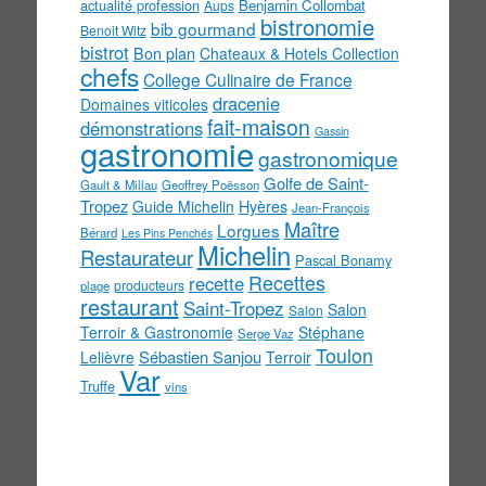
actualité profession
Benjamin Collombat
Aups
bistronomie
bib gourmand
Benoit Witz
bistrot
Bon plan
Chateaux & Hotels Collection
chefs
College Culinaire de France
dracenie
Domaines viticoles
fait-maison
démonstrations
Gassin
gastronomie
gastronomique
Golfe de Saint-
Gault & Millau
Geoffrey Poësson
Tropez
Guide Michelin
Hyères
Jean-François
Maître
Lorgues
Bérard
Les Pins Penchés
Michelin
Restaurateur
Pascal Bonamy
Recettes
recette
producteurs
plage
restaurant
Saint-Tropez
Salon
Salon
Terroir & Gastronomie
Stéphane
Serge Vaz
Toulon
Sébastien Sanjou
Lelièvre
Terroir
Var
Truffe
vins