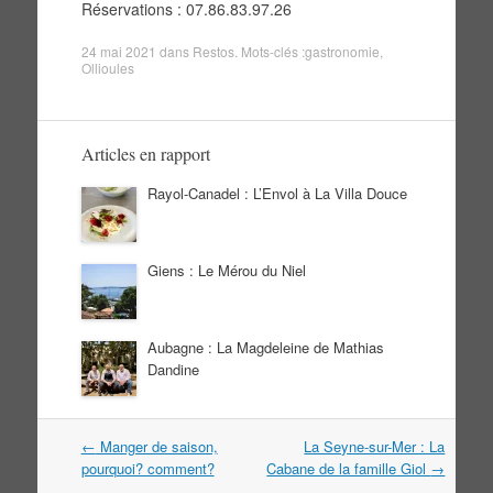
Réservations : 07.86.83.97.26
24 mai 2021
dans
Restos
. Mots-clés :
gastronomie
,
Ollioules
Articles en rapport
Rayol-Canadel : L’Envol à La Villa Douce
Giens : Le Mérou du Niel
Aubagne : La Magdeleine de Mathias
Dandine
Navigation
←
Manger de saison,
La Seyne-sur-Mer : La
dans
pourquoi? comment?
Cabane de la famille Giol
→
les