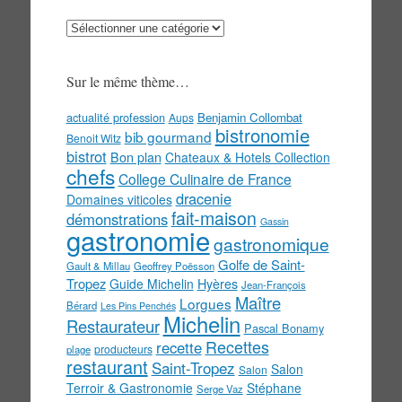
Au
menu
!
Sur le même thème…
actualité profession
Benjamin Collombat
Aups
bistronomie
bib gourmand
Benoit Witz
bistrot
Bon plan
Chateaux & Hotels Collection
chefs
College Culinaire de France
dracenie
Domaines viticoles
fait-maison
démonstrations
Gassin
gastronomie
gastronomique
Golfe de Saint-
Gault & Millau
Geoffrey Poësson
Tropez
Guide Michelin
Hyères
Jean-François
Maître
Lorgues
Bérard
Les Pins Penchés
Michelin
Restaurateur
Pascal Bonamy
Recettes
recette
producteurs
plage
restaurant
Saint-Tropez
Salon
Salon
Terroir & Gastronomie
Stéphane
Serge Vaz