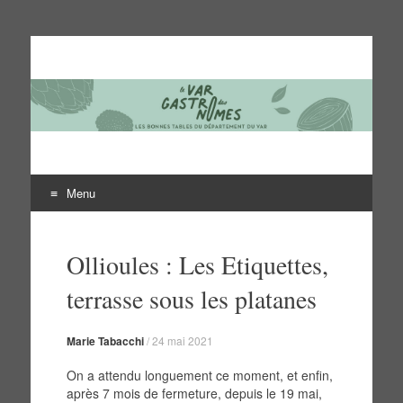
Le Var des gastronomes
Les bonnes tables du département du Var
Menu
Aller
au
Ollioules : Les Etiquettes,
contenu
terrasse sous les platanes
Marie Tabacchi
/
24 mai 2021
On a attendu longuement ce moment, et enfin,
après 7 mois de fermeture, depuis le 19 mai,