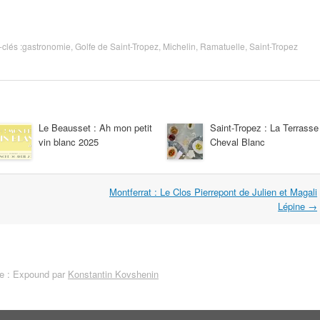
-clés :
gastronomie
,
Golfe de Saint-Tropez
,
Michelin
,
Ramatuelle
,
Saint-Tropez
Le Beausset : Ah mon petit
Saint-Tropez : La Terrasse
vin blanc 2025
Cheval Blanc
Montferrat : Le Clos Pierrepont de Julien et Magali
Lépine
→
 : Expound par
Konstantin Kovshenin