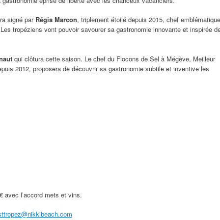
 sa gastronomie éprise de liberté avec les chanceux vacanciers.
era signé par
Régis Marcon
, triplement étoilé depuis 2015, chef emblématiqu
. Les tropéziens vont pouvoir savourer sa gastronomie innovante et inspirée d
naut
qui clôtura cette saison. Le chef du Flocons de Sel à Mégève, Meilleur
depuis 2012, proposera de découvrir sa gastronomie subtile et inventive les
€ avec l’accord mets et vins.
.sttropez@nikkibeach.com