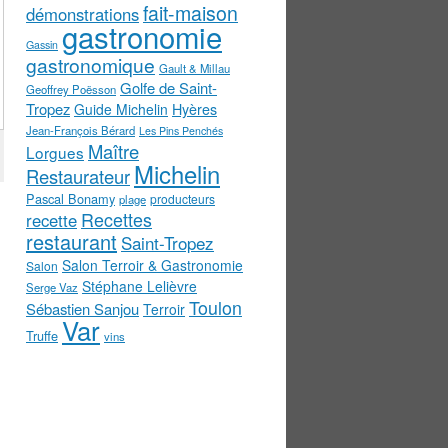
fait-maison
démonstrations
gastronomie
Gassin
gastronomique
Gault & Millau
Golfe de Saint-
Geoffrey Poësson
Tropez
Guide Michelin
Hyères
Jean-François Bérard
Les Pins Penchés
Maître
Lorgues
Michelin
Restaurateur
Pascal Bonamy
producteurs
plage
Recettes
recette
restaurant
Saint-Tropez
Salon Terroir & Gastronomie
Salon
Stéphane Lelièvre
Serge Vaz
Toulon
Sébastien Sanjou
Terroir
Var
Truffe
vins