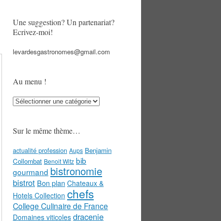
Une suggestion? Un partenariat?
Ecrivez-moi!
levardesgastronomes@gmail.com
Au menu !
Au
menu
!
Sur le même thème…
actualité profession
Benjamin
Aups
bib
Collombat
Benoit Witz
bistronomie
gourmand
bistrot
Bon plan
Chateaux &
chefs
Hotels Collection
College Culinaire de France
dracenie
Domaines viticoles