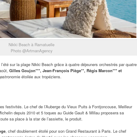
Nikki Beach à Ramatuelle
Photo @ArtmanAgency
l’été sur la plage Nikki Beach grâce à quatre déjeuners orchestrés par quatre
 août,
Gilles Goujon***, Jean-François Piège**, Régis Marcon*** et
gastronomie étoilée aux tropéziens.
les festivités. Le chef de l’Auberge du Vieux Puits à Fontjoncouse, Meilleur
 Michelin depuis 2010 et 5 toques au Guide Gault & Millau proposera sa
ute sa place à la star de l’assiette, le produit.
ège
, chef doublement étoilé pour son Grand Restaurant à Paris. Le chef