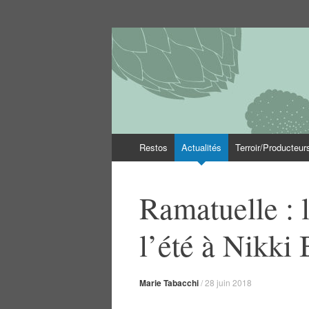
Le Var des gastr
Les bonnes tables du département du Var
Aller
Restos
Actualités
Terroir/Producteur
au
contenu
Ramatuelle : l
l’été à Nikki
Marie Tabacchi
/
28 juin 2018