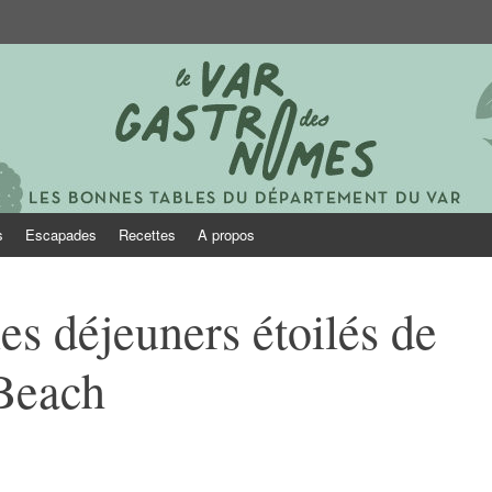
onomes
s
Escapades
Recettes
A propos
es déjeuners étoilés de
 Beach