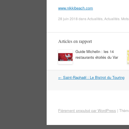
www.nikkibeach.com
28 juin 2018
dans
Actualités
,
Actualités
. Mots
Articles en rapport
Guide Michelin : les 14
restaurants étoilés du Var
Navigation
←
Saint-Raphaël : Le Bistrot du Touring
dans
les
articles
Fièrement propulsé par WordPress
|
Thème