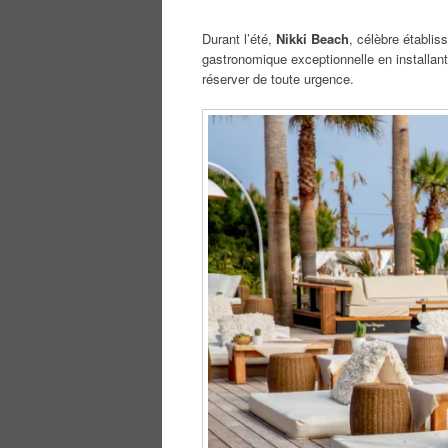
Durant l’été,
Nikki Beach
, célèbre établi
gastronomique exceptionnelle en installan
réserver de toute urgence.