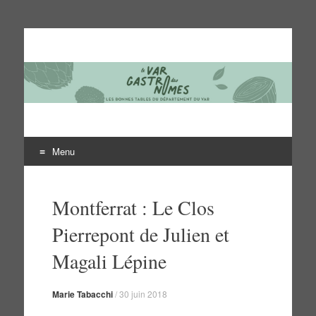
Le Var des gastronomes
Les bonnes tables du département du Var
Menu
Aller
au
Montferrat : Le Clos
contenu
Pierrepont de Julien et
Magali Lépine
Marie Tabacchi
/
30 juin 2018