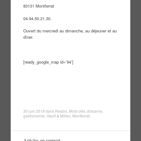
83131 Montferrat
04.94.50.21.30.
Ouvert du mercredi au dimanche, au déjeuner et au
dîner.
[ready_google_map id=’94’]
30 juin 2018
dans
Restos
. Mots-clés :
dracenie
,
gastronomie
,
Gault & Millau
,
Montferrat
Articles en rapport