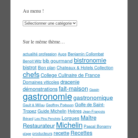
Au menu !
Au
menu
!
Sur le même thème…
actualité profession
Benjamin Collombat
Aups
bistronomie
bib gourmand
Benoit Witz
bistrot
Bon plan
Chateaux & Hotels Collection
chefs
College Culinaire de France
dracenie
Domaines viticoles
fait-maison
démonstrations
Gassin
gastronomie
gastronomique
Golfe de Saint-
Gault & Millau
Geoffrey Poësson
Tropez
Guide Michelin
Hyères
Jean-François
Maître
Lorgues
Bérard
Les Pins Penchés
Michelin
Restaurateur
Pascal Bonamy
Recettes
recette
producteurs
plage