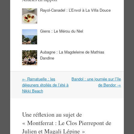
Rayol-Canadel : L’Envol à La Villa Douce
Giens : Le Mérou du Niel
Aubagne : La Magdeleine de Mathias
Dandine
Navigation
←
Ramatuelle : les
Bandol : une journée sur l’île
dans
déjeuners étoilés de l’été à
de Bendor
→
les
Nikki Beach
articles
Une réflexion au sujet de
«
Montferrat : Le Clos Pierrepont de
Julien et Magali Lépine
»