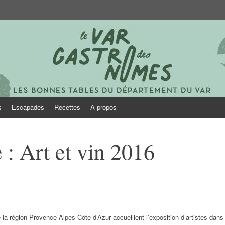
onomes
s
Escapades
Recettes
A propos
: Art et vin 2016
e la région Provence-Alpes-Côte-d’Azur accueillent l’exposition d’artistes dans