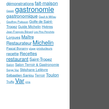
fait-maison
démonstrations
gastronomie
Gassin
gastronomique
Gault & Millau
Golfe de Saint-
…
Geoffrey Poësson
Tropez
Guide Michelin
Hyères
Jean-François Bérard
Les Pins Penchés
Maître
Lorgues
Michelin
Restaurateur
Pascal Bonamy
producteurs
plage
Recettes
recette
restaurant
Saint-Tropez
Salon Terroir & Gastronomie
Salon
Stéphane Lelièvre
Serge Vaz
Toulon
Sébastien Sanjou
Terroir
Var
Truffe
vins