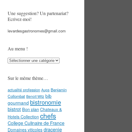
Une suggestion? Un partenariat?
Ecrivez-moi!
levardesgastronomes@gmail.com
Au menu !
Au
menu
!
Sur le même thème…
actualité profession
Benjamin
Aups
bib
Collombat
Benoit Witz
bistronomie
gourmand
bistrot
Bon plan
Chateaux &
chefs
Hotels Collection
College Culinaire de France
dracenie
Domaines viticoles