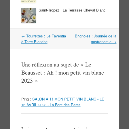
Saint-Tropez : La Terrasse Cheval Blanc
Navigation
←
Tourrettes : Le Faventia
Brignoles : Journée de la
dans
à Terre Blanche
gastronomie
→
les
articles
Une réflexion au sujet de «
Le
Beausset : Ah ! mon petit vin blanc
2023
»
Ping :
SALON AH ! MON PETIT VIN BLANC - LE
16 AVRIL 2023 - La Font des Peres