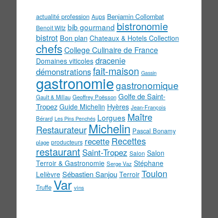
actualité profession
Benjamin Collombat
Aups
bistronomie
bib gourmand
Benoit Witz
bistrot
Bon plan
Chateaux & Hotels Collection
chefs
College Culinaire de France
dracenie
Domaines viticoles
fait-maison
démonstrations
Gassin
gastronomie
gastronomique
Golfe de Saint-
Gault & Millau
Geoffrey Poësson
Tropez
Guide Michelin
Hyères
Jean-François
Maître
Lorgues
Bérard
Les Pins Penchés
Michelin
Restaurateur
Pascal Bonamy
Recettes
recette
producteurs
plage
restaurant
Saint-Tropez
Salon
Salon
Terroir & Gastronomie
Stéphane
Serge Vaz
Toulon
Sébastien Sanjou
Lelièvre
Terroir
Var
Truffe
vins