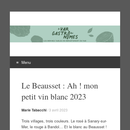
Le Var des gastronomes
Les bonnes tables du département du Var
Menu
Aller
au
Le Beausset : Ah ! mon
contenu
petit vin blanc 2023
Marie Tabacchi
/
3 avril 2023
Trois villages, trois couleurs. Le rosé à Sanary-sur-
Mer, le rouge à Bandol… Et le blanc au Beausset !