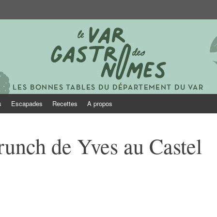
onomes
s
Escapades
Recettes
A propos
runch de Yves au Castel