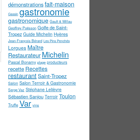
fait-maison
démonstrations
gastronomie
Gassin
gastronomique
Gault & Millau
Golfe de Saint-
Geoffrey Poësson
Tropez
Guide Michelin
Hyères
Jean-François Bérard
Les Pins Penchés
Maître
Lorgues
Michelin
Restaurateur
Pascal Bonamy
producteurs
plage
Recettes
recette
restaurant
Saint-Tropez
Salon Terroir & Gastronomie
Salon
Stéphane Lelièvre
Serge Vaz
Toulon
Sébastien Sanjou
Terroir
Var
Truffe
vins