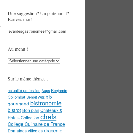
Une suggestion? Un partenariat?
Ecrivez-moi!
levardesgastronomes@gmail.com
Au menu !
Au
menu
!
Sur le même thème…
actualité profession
Benjamin
Aups
bib
Collombat
Benoit Witz
bistronomie
gourmand
bistrot
Bon plan
Chateaux &
chefs
Hotels Collection
College Culinaire de France
dracenie
Domaines viticoles