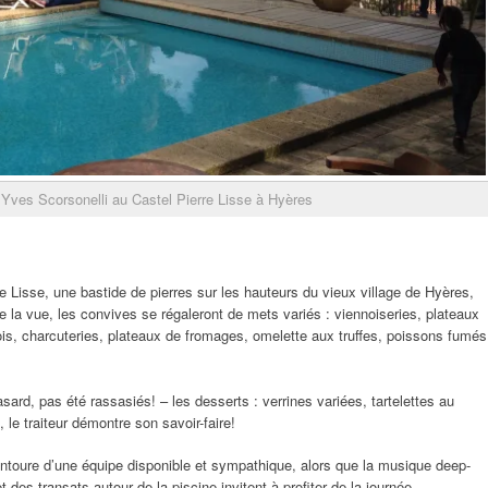
Yves Scorsonelli au Castel Pierre Lisse à Hyères
 Lisse, une bastide de pierres sur les hauteurs du vieux village de Hyères,
de la vue, les convives se régaleront de mets variés : viennoiseries, plateaux
ois, charcuteries, plateaux de fromages, omelette aux truffes, poissons fumés
asard, pas été rassasiés! – les desserts : verrines variées, tartelettes au
 le traiteur démontre son savoir-faire!
entoure d’une équipe disponible et sympathique, alors que la musique deep-
des transats autour de la piscine invitent à profiter de la journée.