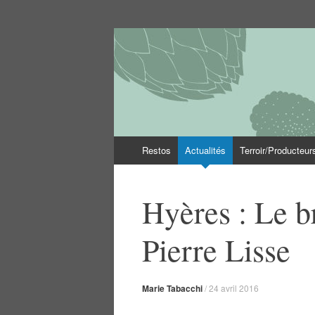
Le Var des gastr
Les bonnes tables du département du Var
Aller
Restos
Actualités
Terroir/Producteur
au
contenu
Hyères : Le b
Pierre Lisse
Marie Tabacchi
/
24 avril 2016