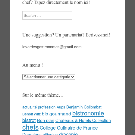
chef? Tapez directement le nom ici!
Search
Une suggestion? Un partenariat? Ecrivez-moi!
levardesgastronomes@gmail.com
Au menu !
Au
menu
!
Sur le même thème…
actualité profession
Benjamin Collombat
Aups
bistronomie
bib gourmand
Benoit Witz
bistrot
Bon plan
Chateaux & Hotels Collection
chefs
College Culinaire de France
dracenie
Domaines viticoles