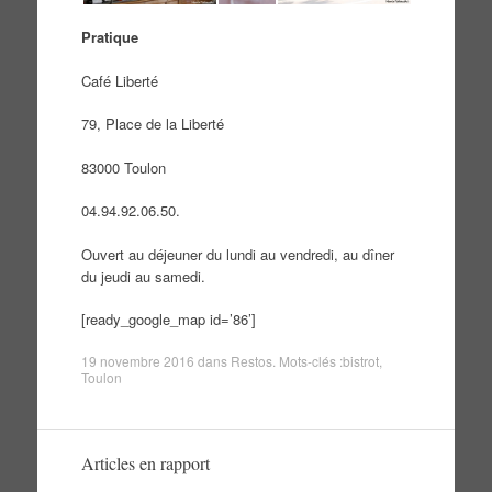
Pratique
Café Liberté
79, Place de la Liberté
83000 Toulon
04.94.92.06.50.
Ouvert au déjeuner du lundi au vendredi, au dîner
du jeudi au samedi.
[ready_google_map id=’86’]
19 novembre 2016
dans
Restos
. Mots-clés :
bistrot
,
Toulon
Articles en rapport