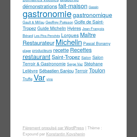
fait-maison
démonstrations
Gassin
gastronomie
gastronomique
Golfe de Saint-
Gault & Millau
Geoffrey Poësson
Tropez
Guide Michelin
Hyères
Jean-François
Maître
Lorgues
Bérard
Les Pins Penchés
Michelin
Restaurateur
Pascal Bonamy
Recettes
recette
producteurs
plage
restaurant
Saint-Tropez
Salon
Salon
Terroir & Gastronomie
Stéphane
Serge Vaz
Toulon
Sébastien Sanjou
Lelièvre
Terroir
Var
Truffe
vins
Fièrement propulsé par WordPress
|
Thème :
Expound par
Konstantin Kovshenin