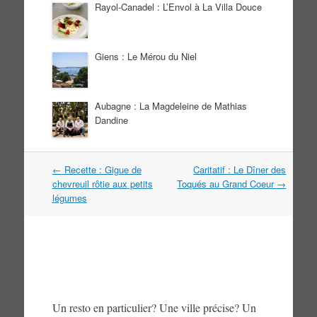
Rayol-Canadel : L’Envol à La Villa Douce
Giens : Le Mérou du Niel
Aubagne : La Magdeleine de Mathias
Dandine
Navigation
←
Recette : Gigue de
Caritatif : Le Dîner des
dans
chevreuil rôtie aux petits
Toqués au Grand Coeur
→
les
légumes
articles
Un resto en particulier? Une ville précise? Un