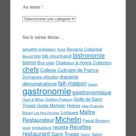
Au menu !
Au
menu
!
Sur le même thème…
actualité profession
Benjamin Collombat
Aups
bistronomie
bib gourmand
Benoit Witz
bistrot
Bon plan
Chateaux & Hotels Collection
chefs
College Culinaire de France
dracenie
Domaines viticoles
fait-maison
démonstrations
Gassin
gastronomie
gastronomique
Golfe de Saint-
Gault & Millau
Geoffrey Poësson
Tropez
Guide Michelin
Hyères
Jean-François
Maître
Lorgues
Bérard
Les Pins Penchés
Michelin
Restaurateur
Pascal Bonamy
Recettes
recette
producteurs
plage
restaurant
Saint-Tropez
Salon
Salon