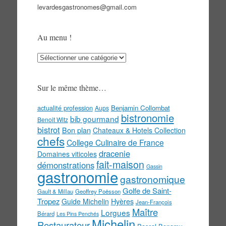
levardesgastronomes@gmail.com
Au menu !
Au
menu
!
Sur le même thème…
actualité profession
Benjamin Collombat
Aups
bistronomie
bib gourmand
Benoit Witz
bistrot
Bon plan
Chateaux & Hotels Collection
chefs
College Culinaire de France
dracenie
Domaines viticoles
fait-maison
démonstrations
Gassin
gastronomie
gastronomique
Golfe de Saint-
Gault & Millau
Geoffrey Poësson
Tropez
Guide Michelin
Hyères
Jean-François
Maître
Lorgues
Bérard
Les Pins Penchés
Michelin
Restaurateur