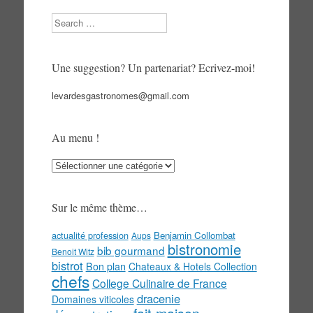
Search
Une suggestion? Un partenariat? Ecrivez-moi!
levardesgastronomes@gmail.com
Au menu !
Au
menu
!
Sur le même thème…
actualité profession
Benjamin Collombat
Aups
bistronomie
bib gourmand
Benoit Witz
bistrot
Bon plan
Chateaux & Hotels Collection
chefs
College Culinaire de France
dracenie
Domaines viticoles