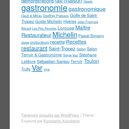
fait-maison
démonstrations
Gassin
gastronomie
gastronomique
Golfe de Saint-
Gault & Millau
Geoffrey Poësson
Tropez
Guide Michelin
Hyères
Jean-François
Maître
Lorgues
Bérard
Les Pins Penchés
Michelin
Restaurateur
Pascal Bonamy
Recettes
recette
producteurs
plage
restaurant
Saint-Tropez
Salon
Salon
Terroir & Gastronomie
Stéphane
Serge Vaz
Toulon
Sébastien Sanjou
Lelièvre
Terroir
Var
Truffe
vins
Fièrement propulsé par WordPress
|
Thème :
Expound par
Konstantin Kovshenin