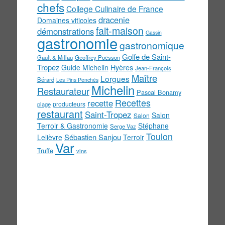
chefs
College Culinaire de France
dracenie
Domaines viticoles
fait-maison
démonstrations
Gassin
gastronomie
gastronomique
Golfe de Saint-
Gault & Millau
Geoffrey Poësson
Tropez
Guide Michelin
Hyères
Jean-François
Maître
Lorgues
Bérard
Les Pins Penchés
Michelin
Restaurateur
Pascal Bonamy
Recettes
recette
producteurs
plage
restaurant
Saint-Tropez
Salon
Salon
Terroir & Gastronomie
Stéphane
Serge Vaz
Toulon
Sébastien Sanjou
Lelièvre
Terroir
Var
Truffe
vins