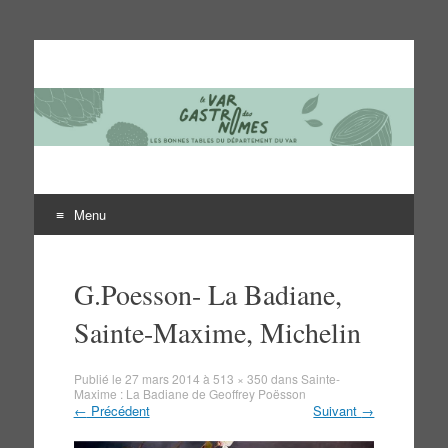
Le Var des gastronomes
Les bonnes tables du département du Var
Menu
Aller
au
G.Poesson- La Badiane,
contenu
Sainte-Maxime, Michelin
Publié le
27 mars 2014
à
513 × 350
dans
Sainte-
Maxime : La Badiane de Geoffrey Poësson
←
Précédent
Suivant
→