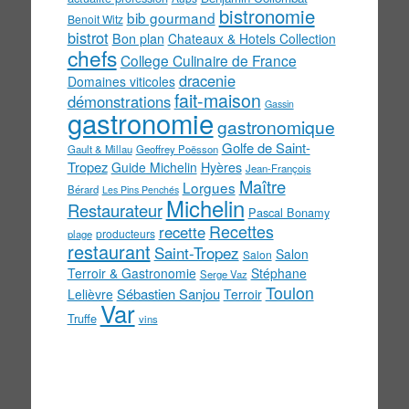
bistronomie
bib gourmand
Benoit Witz
bistrot
Bon plan
Chateaux & Hotels Collection
chefs
College Culinaire de France
dracenie
Domaines viticoles
fait-maison
démonstrations
Gassin
gastronomie
gastronomique
Golfe de Saint-
Gault & Millau
Geoffrey Poësson
Tropez
Guide Michelin
Hyères
Jean-François
Maître
Lorgues
Bérard
Les Pins Penchés
Michelin
Restaurateur
Pascal Bonamy
Recettes
recette
producteurs
plage
restaurant
Saint-Tropez
Salon
Salon
Terroir & Gastronomie
Stéphane
Serge Vaz
Toulon
Sébastien Sanjou
Lelièvre
Terroir
Var
Truffe
vins