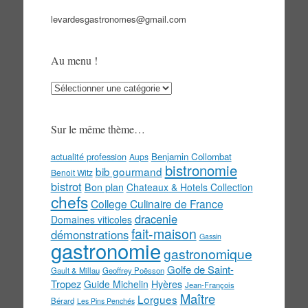
levardesgastronomes@gmail.com
Au menu !
Au
menu
!
Sur le même thème…
actualité profession
Benjamin Collombat
Aups
bistronomie
bib gourmand
Benoit Witz
bistrot
Bon plan
Chateaux & Hotels Collection
chefs
College Culinaire de France
dracenie
Domaines viticoles
fait-maison
démonstrations
Gassin
gastronomie
gastronomique
Golfe de Saint-
Gault & Millau
Geoffrey Poësson
Tropez
Guide Michelin
Hyères
Jean-François
Maître
Lorgues
Bérard
Les Pins Penchés