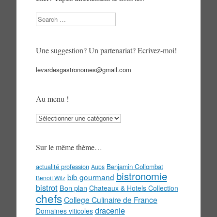
Search
Une suggestion? Un partenariat? Ecrivez-moi!
levardesgastronomes@gmail.com
Au menu !
Au
menu
!
Sur le même thème…
actualité profession
Benjamin Collombat
Aups
bistronomie
bib gourmand
Benoit Witz
bistrot
Bon plan
Chateaux & Hotels Collection
chefs
College Culinaire de France
dracenie
Domaines viticoles