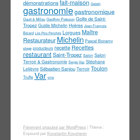
fait-maison
démonstrations
Gassin
gastronomie
gastronomique
Golfe de Saint-
Gault & Millau
Geoffrey Poësson
Tropez
Guide Michelin
Hyères
Jean-François
Maître
Lorgues
Bérard
Les Pins Penchés
Michelin
Restaurateur
Pascal Bonamy
Recettes
recette
producteurs
plage
restaurant
Saint-Tropez
Salon
Salon
Terroir & Gastronomie
Stéphane
Serge Vaz
Toulon
Sébastien Sanjou
Lelièvre
Terroir
Var
Truffe
vins
Fièrement propulsé par WordPress
|
Thème :
Expound par
Konstantin Kovshenin