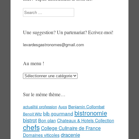
Search
Une suggestion? Un partenariat? Ecrivez-moi!
levardesgastronomes@gmail.com
Au menu !
Au
menu
!
Sur le même thème…
actualité profession
Benjamin Collombat
Aups
bistronomie
bib gourmand
Benoit Witz
bistrot
Bon plan
Chateaux & Hotels Collection
chefs
College Culinaire de France
dracenie
Domaines viticoles