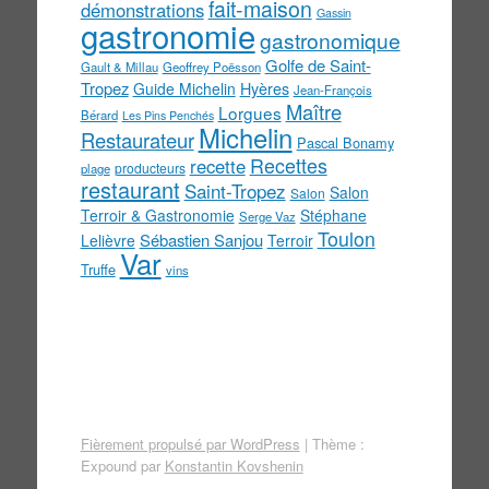
fait-maison
démonstrations
Gassin
gastronomie
gastronomique
Golfe de Saint-
Gault & Millau
Geoffrey Poësson
Tropez
Guide Michelin
Hyères
Jean-François
Maître
Lorgues
Bérard
Les Pins Penchés
Michelin
Restaurateur
Pascal Bonamy
Recettes
recette
producteurs
plage
restaurant
Saint-Tropez
Salon
Salon
Terroir & Gastronomie
Stéphane
Serge Vaz
Toulon
Sébastien Sanjou
Lelièvre
Terroir
Var
Truffe
vins
Fièrement propulsé par WordPress
|
Thème :
Expound par
Konstantin Kovshenin