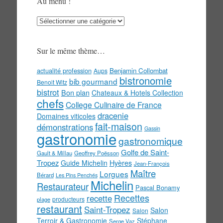
Au menu !
Au
menu
!
Sur le même thème…
actualité profession
Benjamin Collombat
Aups
bistronomie
bib gourmand
Benoit Witz
bistrot
Bon plan
Chateaux & Hotels Collection
chefs
College Culinaire de France
dracenie
Domaines viticoles
fait-maison
démonstrations
Gassin
gastronomie
gastronomique
Golfe de Saint-
Gault & Millau
Geoffrey Poësson
Tropez
Guide Michelin
Hyères
Jean-François
Maître
Lorgues
Bérard
Les Pins Penchés
Michelin
Restaurateur
Pascal Bonamy
Recettes
recette
producteurs
plage
restaurant
Saint-Tropez
Salon
Salon
Terroir & Gastronomie
Stéphane
Serge Vaz