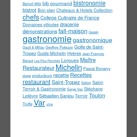
bistronomie
bib gourmand
Benoit Witz
bistrot
Bon plan
Chateaux & Hotels Collection
chefs
College Culinaire de France
dracenie
Domaines viticoles
fait-maison
démonstrations
Gassin
gastronomie
gastronomique
Golfe de Saint-
Gault & Millau
Geoffrey Poësson
Tropez
Guide Michelin
Hyères
Jean-François
Maître
Lorgues
Bérard
Les Pins Penchés
Michelin
Restaurateur
Pascal Bonamy
Recettes
recette
producteurs
plage
restaurant
Saint-Tropez
Salon
Salon
Terroir & Gastronomie
Stéphane
Serge Vaz
Toulon
Sébastien Sanjou
Lelièvre
Terroir
Var
Truffe
vins