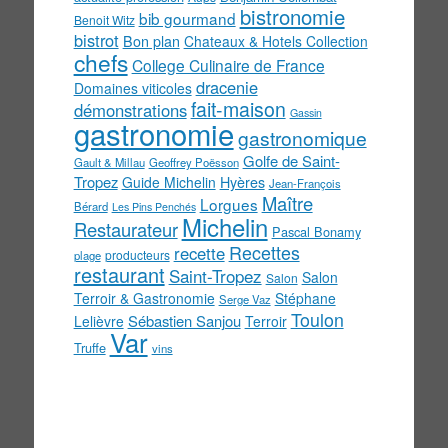
bistronomie
bib gourmand
Benoit Witz
bistrot
Bon plan
Chateaux & Hotels Collection
chefs
College Culinaire de France
dracenie
Domaines viticoles
fait-maison
démonstrations
Gassin
gastronomie
gastronomique
Golfe de Saint-
Gault & Millau
Geoffrey Poësson
Tropez
Guide Michelin
Hyères
Jean-François
Maître
Lorgues
Bérard
Les Pins Penchés
Michelin
Restaurateur
Pascal Bonamy
Recettes
recette
producteurs
plage
restaurant
Saint-Tropez
Salon
Salon
Terroir & Gastronomie
Stéphane
Serge Vaz
Toulon
Sébastien Sanjou
Lelièvre
Terroir
Var
Truffe
vins