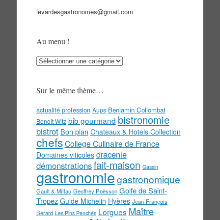
levardesgastronomes@gmail.com
Au menu !
Au
menu
!
Sur le même thème…
actualité profession
Benjamin Collombat
Aups
bistronomie
bib gourmand
Benoit Witz
bistrot
Bon plan
Chateaux & Hotels Collection
chefs
College Culinaire de France
dracenie
Domaines viticoles
fait-maison
démonstrations
Gassin
gastronomie
gastronomique
Golfe de Saint-
Gault & Millau
Geoffrey Poësson
Tropez
Guide Michelin
Hyères
Jean-François
Maître
Lorgues
Bérard
Les Pins Penchés