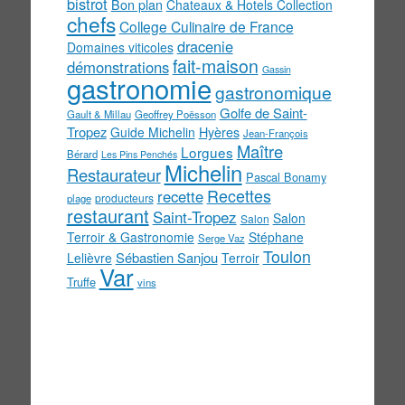
bistrot
Bon plan
Chateaux & Hotels Collection
chefs
College Culinaire de France
dracenie
Domaines viticoles
fait-maison
démonstrations
Gassin
gastronomie
gastronomique
Golfe de Saint-
Gault & Millau
Geoffrey Poësson
Tropez
Guide Michelin
Hyères
Jean-François
Maître
Lorgues
Bérard
Les Pins Penchés
Michelin
Restaurateur
Pascal Bonamy
Recettes
recette
producteurs
plage
restaurant
Saint-Tropez
Salon
Salon
Terroir & Gastronomie
Stéphane
Serge Vaz
Toulon
Sébastien Sanjou
Lelièvre
Terroir
Var
Truffe
vins