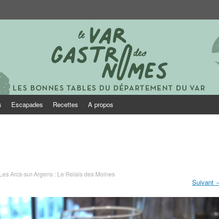
onomes
s
Escapades
Recettes
A propos
Les Arcs-sur-Argens : Le Relais des Moines
Suivant