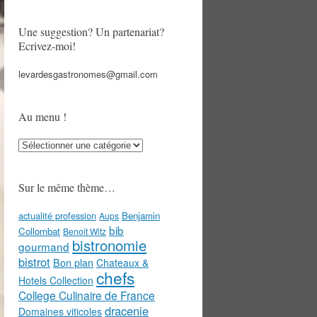
Une suggestion? Un partenariat?
Ecrivez-moi!
levardesgastronomes@gmail.com
Au menu !
Au
menu
!
Sur le même thème…
actualité profession
Benjamin
Aups
bib
Collombat
Benoit Witz
bistronomie
gourmand
bistrot
Bon plan
Chateaux &
chefs
Hotels Collection
College Culinaire de France
dracenie
Domaines viticoles