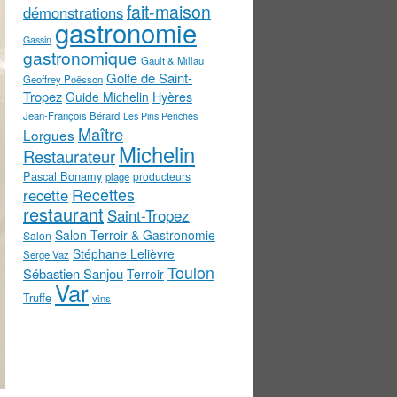
fait-maison
démonstrations
gastronomie
Gassin
gastronomique
Gault & Millau
Golfe de Saint-
Geoffrey Poësson
Tropez
Guide Michelin
Hyères
Jean-François Bérard
Les Pins Penchés
Maître
Lorgues
Michelin
Restaurateur
Pascal Bonamy
producteurs
plage
Recettes
recette
restaurant
Saint-Tropez
Salon Terroir & Gastronomie
Salon
Stéphane Lelièvre
Serge Vaz
Toulon
Sébastien Sanjou
Terroir
Var
Truffe
vins