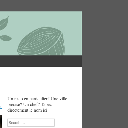
Un resto en particulier? Une ville
précise? Un chef? Tapez
→
directement le nom ici!
Search