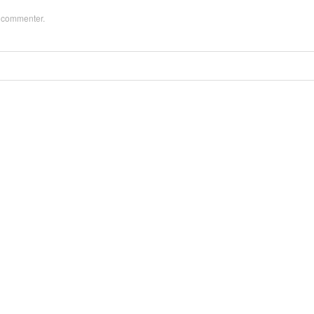
z
commenter
.