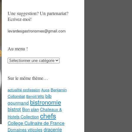
Une suggestion? Un partenariat?
Ecrivez-moi!
levardesgastronomes@gmail.com
Au menu !
Au
menu
!
Sur le même thème…
actualité profession
Benjamin
Aups
bib
Collombat
Benoit Witz
bistronomie
gourmand
bistrot
Bon plan
Chateaux &
chefs
Hotels Collection
College Culinaire de France
dracenie
Domaines viticoles