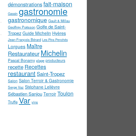
fait-maison
démonstrations
gastronomie
Gassin
gastronomique
Gault & Millau
Golfe de Saint-
Geoffrey Poësson
Tropez
Guide Michelin
Hyères
Jean-François Bérard
Les Pins Penchés
Maître
Lorgues
Michelin
Restaurateur
Pascal Bonamy
producteurs
plage
Recettes
recette
restaurant
Saint-Tropez
Salon Terroir & Gastronomie
Salon
Stéphane Lelièvre
Serge Vaz
Toulon
Sébastien Sanjou
Terroir
Var
Truffe
vins