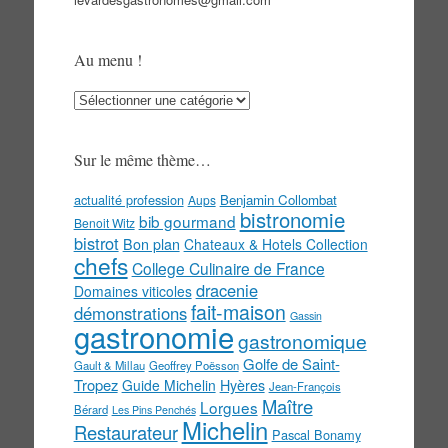
Au menu !
Au
menu
!
Sur le même thème…
actualité profession
Benjamin Collombat
Aups
bistronomie
bib gourmand
Benoit Witz
bistrot
Bon plan
Chateaux & Hotels Collection
chefs
College Culinaire de France
dracenie
Domaines viticoles
fait-maison
démonstrations
Gassin
gastronomie
gastronomique
Golfe de Saint-
Gault & Millau
Geoffrey Poësson
Tropez
Guide Michelin
Hyères
Jean-François
Maître
Lorgues
Bérard
Les Pins Penchés
Michelin
Restaurateur
Pascal Bonamy