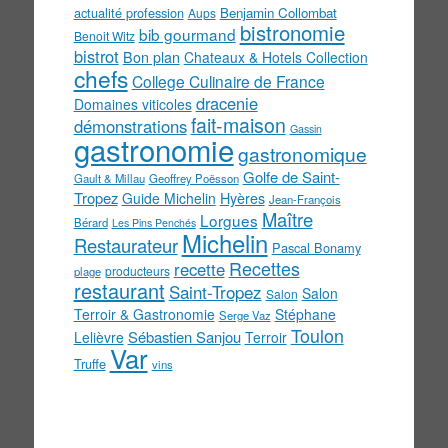
actualité profession
Benjamin Collombat
Aups
bistronomie
bib gourmand
Benoit Witz
bistrot
Bon plan
Chateaux & Hotels Collection
chefs
College Culinaire de France
dracenie
Domaines viticoles
fait-maison
démonstrations
Gassin
gastronomie
gastronomique
Golfe de Saint-
Gault & Millau
Geoffrey Poësson
Tropez
Guide Michelin
Hyères
Jean-François
Maître
Lorgues
Bérard
Les Pins Penchés
Michelin
Restaurateur
Pascal Bonamy
Recettes
recette
producteurs
plage
restaurant
Saint-Tropez
Salon
Salon
Terroir & Gastronomie
Stéphane
Serge Vaz
Toulon
Sébastien Sanjou
Lelièvre
Terroir
Var
Truffe
vins