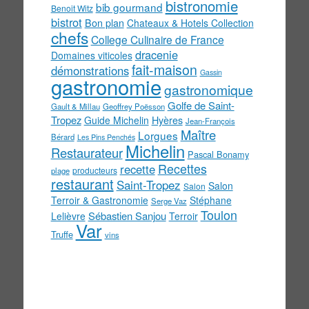
bistronomie
bib gourmand
Benoit Witz
bistrot
Bon plan
Chateaux & Hotels Collection
chefs
College Culinaire de France
dracenie
Domaines viticoles
fait-maison
démonstrations
Gassin
gastronomie
gastronomique
Golfe de Saint-
Gault & Millau
Geoffrey Poësson
Tropez
Guide Michelin
Hyères
Jean-François
Maître
Lorgues
Bérard
Les Pins Penchés
Michelin
Restaurateur
Pascal Bonamy
Recettes
recette
producteurs
plage
restaurant
Saint-Tropez
Salon
Salon
Terroir & Gastronomie
Stéphane
Serge Vaz
Toulon
Sébastien Sanjou
Lelièvre
Terroir
Var
Truffe
vins