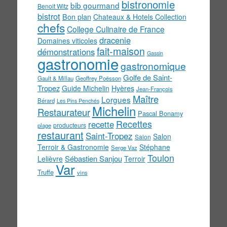
bistronomie
bib gourmand
Benoit Witz
bistrot
Bon plan
Chateaux & Hotels Collection
chefs
College Culinaire de France
dracenie
Domaines viticoles
fait-maison
démonstrations
Gassin
gastronomie
gastronomique
Golfe de Saint-
Gault & Millau
Geoffrey Poësson
Tropez
Guide Michelin
Hyères
Jean-François
Maître
Lorgues
Bérard
Les Pins Penchés
Michelin
Restaurateur
Pascal Bonamy
Recettes
recette
producteurs
plage
restaurant
Saint-Tropez
Salon
Salon
Terroir & Gastronomie
Stéphane
Serge Vaz
Toulon
Sébastien Sanjou
Lelièvre
Terroir
Var
Truffe
vins