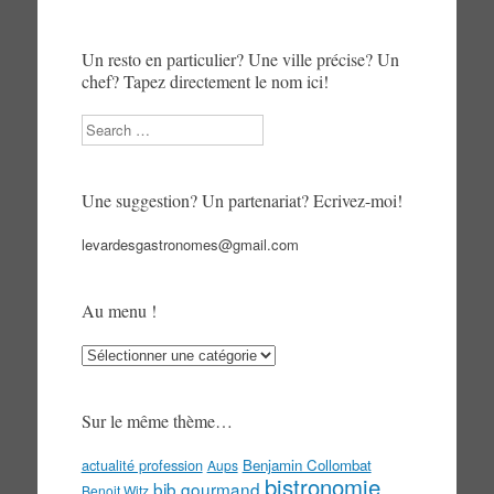
Un resto en particulier? Une ville précise? Un
chef? Tapez directement le nom ici!
Search
Une suggestion? Un partenariat? Ecrivez-moi!
levardesgastronomes@gmail.com
Au menu !
Au
menu
!
Sur le même thème…
actualité profession
Benjamin Collombat
Aups
bistronomie
bib gourmand
Benoit Witz