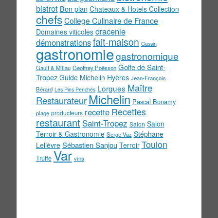
bistrot
Bon plan
Chateaux & Hotels Collection
chefs
College Culinaire de France
dracenie
Domaines viticoles
fait-maison
démonstrations
Gassin
gastronomie
gastronomique
Golfe de Saint-
Gault & Millau
Geoffrey Poësson
Tropez
Guide Michelin
Hyères
Jean-François
Maître
Lorgues
Bérard
Les Pins Penchés
Michelin
Restaurateur
Pascal Bonamy
Recettes
recette
producteurs
plage
restaurant
Saint-Tropez
Salon
Salon
Terroir & Gastronomie
Stéphane
Serge Vaz
Toulon
Sébastien Sanjou
Lelièvre
Terroir
Var
Truffe
vins