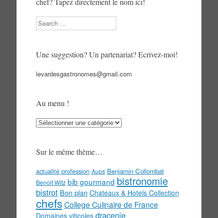
chef? Tapez directement le nom ici!
Search
Une suggestion? Un partenariat? Ecrivez-moi!
levardesgastronomes@gmail.com
Au menu !
Au
menu
!
Sur le même thème…
actualité profession
Benjamin Collombat
Aups
bistronomie
bib gourmand
Benoit Witz
bistrot
Bon plan
Chateaux & Hotels Collection
chefs
College Culinaire de France
dracenie
Domaines viticoles