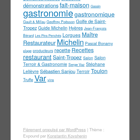
fait-maison
démonstrations
Gassin
gastronomie
gastronomique
Golfe de Saint-
Gault & Millau
Geoffrey Poësson
Tropez
Guide Michelin
Hyères
Jean-François
Maître
Lorgues
Bérard
Les Pins Penchés
Michelin
Restaurateur
Pascal Bonamy
Recettes
recette
producteurs
plage
restaurant
Saint-Tropez
Salon
Salon
Terroir & Gastronomie
Stéphane
Serge Vaz
Toulon
Sébastien Sanjou
Lelièvre
Terroir
Var
Truffe
vins
Fièrement propulsé par WordPress
|
Thème :
Expound par
Konstantin Kovshenin