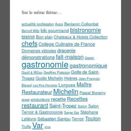
menu
!
Sur le même thème…
actualité profession
Benjamin Collombat
Aups
bistronomie
bib gourmand
Benoit Witz
bistrot
Bon plan
Chateaux & Hotels Collection
chefs
College Culinaire de France
dracenie
Domaines viticoles
fait-maison
démonstrations
Gassin
gastronomie
gastronomique
Golfe de Saint-
Gault & Millau
Geoffrey Poësson
Tropez
Guide Michelin
Hyères
Jean-François
Maître
Lorgues
Bérard
Les Pins Penchés
Michelin
Restaurateur
Pascal Bonamy
Recettes
recette
producteurs
plage
restaurant
Saint-Tropez
Salon
Salon
Terroir & Gastronomie
Stéphane
Serge Vaz
Toulon
Sébastien Sanjou
Lelièvre
Terroir
Var
Truffe
vins