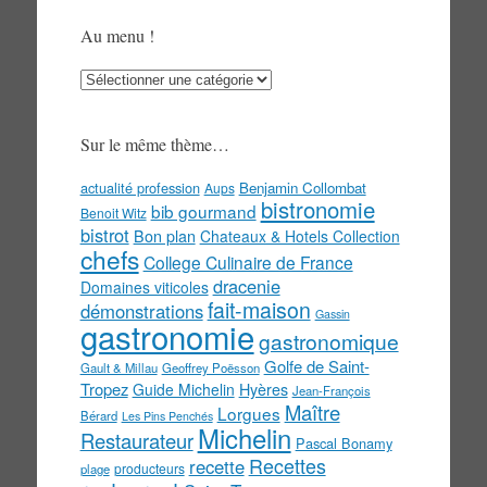
Au menu !
Au
menu
!
Sur le même thème…
actualité profession
Benjamin Collombat
Aups
bistronomie
bib gourmand
Benoit Witz
bistrot
Bon plan
Chateaux & Hotels Collection
chefs
College Culinaire de France
dracenie
Domaines viticoles
fait-maison
démonstrations
Gassin
gastronomie
gastronomique
Golfe de Saint-
Gault & Millau
Geoffrey Poësson
Tropez
Guide Michelin
Hyères
Jean-François
Maître
Lorgues
Bérard
Les Pins Penchés
Michelin
Restaurateur
Pascal Bonamy
Recettes
recette
producteurs
plage