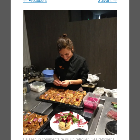
←
Précédent
Suivant
→
Laisser un commentaire
ou un rétrolien :
les retroliens