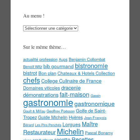
Au menu !
Au
menu
!
Sur le même thème…
actualité profession
Benjamin Collombat
Aups
bistronomie
bib gourmand
Benoit Witz
bistrot
Bon plan
Chateaux & Hotels Collection
chefs
College Culinaire de France
dracenie
Domaines viticoles
fait-maison
démonstrations
Gassin
gastronomie
gastronomique
Golfe de Saint-
Gault & Millau
Geoffrey Poësson
Tropez
Guide Michelin
Hyères
Jean-François
Maître
Lorgues
Bérard
Les Pins Penchés
Michelin
Restaurateur
Pascal Bonamy
Recettes
recette
producteurs
plage