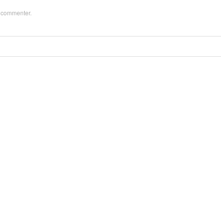
z
commenter
.