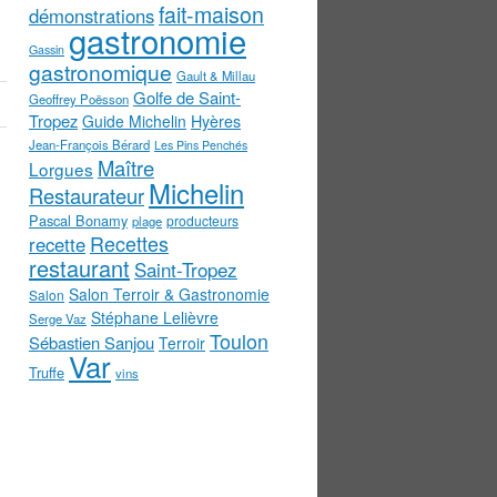
fait-maison
démonstrations
gastronomie
Gassin
gastronomique
Gault & Millau
Golfe de Saint-
Geoffrey Poësson
Tropez
Guide Michelin
Hyères
Jean-François Bérard
Les Pins Penchés
Maître
Lorgues
Michelin
Restaurateur
Pascal Bonamy
producteurs
plage
Recettes
recette
restaurant
Saint-Tropez
Salon Terroir & Gastronomie
Salon
Stéphane Lelièvre
Serge Vaz
Toulon
Sébastien Sanjou
Terroir
Var
Truffe
vins