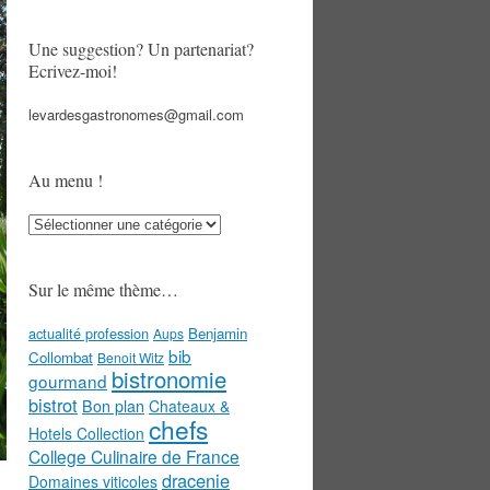
Une suggestion? Un partenariat?
Ecrivez-moi!
levardesgastronomes@gmail.com
Au menu !
Au
menu
!
Sur le même thème…
actualité profession
Benjamin
Aups
bib
Collombat
Benoit Witz
bistronomie
gourmand
bistrot
Bon plan
Chateaux &
chefs
Hotels Collection
College Culinaire de France
dracenie
Domaines viticoles