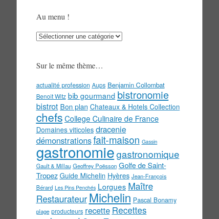
Au menu !
Au
menu
!
Sur le même thème…
actualité profession
Benjamin Collombat
Aups
bistronomie
bib gourmand
Benoit Witz
bistrot
Bon plan
Chateaux & Hotels Collection
chefs
College Culinaire de France
dracenie
Domaines viticoles
fait-maison
démonstrations
Gassin
gastronomie
gastronomique
Golfe de Saint-
Gault & Millau
Geoffrey Poësson
Tropez
Guide Michelin
Hyères
Jean-François
Maître
Lorgues
Bérard
Les Pins Penchés
Michelin
Restaurateur
Pascal Bonamy
Recettes
recette
producteurs
plage