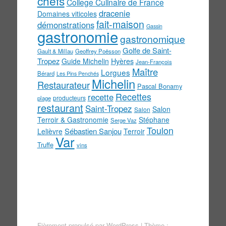
chefs
College Culinaire de France
dracenie
Domaines viticoles
fait-maison
démonstrations
Gassin
gastronomie
gastronomique
Golfe de Saint-
Gault & Millau
Geoffrey Poësson
Tropez
Guide Michelin
Hyères
Jean-François
Maître
Lorgues
Bérard
Les Pins Penchés
Michelin
Restaurateur
Pascal Bonamy
Recettes
recette
producteurs
plage
restaurant
Saint-Tropez
Salon
Salon
Terroir & Gastronomie
Stéphane
Serge Vaz
Toulon
Sébastien Sanjou
Lelièvre
Terroir
Var
Truffe
vins
Fièrement propulsé par WordPress
|
Thème :