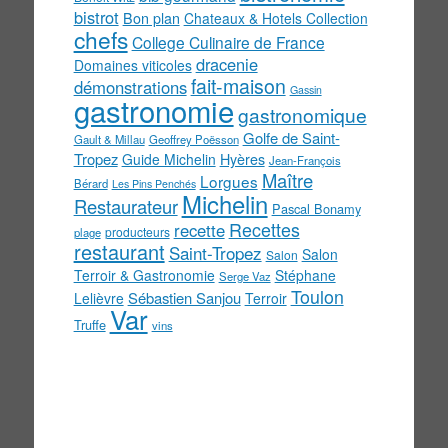
bistrot
Bon plan
Chateaux & Hotels Collection
chefs
College Culinaire de France
dracenie
Domaines viticoles
fait-maison
démonstrations
Gassin
gastronomie
gastronomique
Golfe de Saint-
Gault & Millau
Geoffrey Poësson
Tropez
Guide Michelin
Hyères
Jean-François
Maître
Lorgues
Bérard
Les Pins Penchés
Michelin
Restaurateur
Pascal Bonamy
Recettes
recette
producteurs
plage
restaurant
Saint-Tropez
Salon
Salon
Terroir & Gastronomie
Stéphane
Serge Vaz
Toulon
Sébastien Sanjou
Lelièvre
Terroir
Var
Truffe
vins