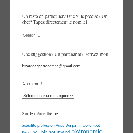
Un resto en particulier? Une ville précise? Un
chef? Tapez directement le nom ici!
Search
Une suggestion? Un partenariat? Ecrivez-moi!
levardesgastronomes@gmail.com
Au menu !
Au
menu
!
Sur le même thème…
actualité profession
Benjamin Collombat
Aups
bistronomie
bib gourmand
Benoit Witz