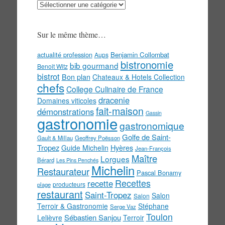
Au
menu
!
Sur le même thème…
actualité profession
Benjamin Collombat
Aups
bistronomie
bib gourmand
Benoit Witz
bistrot
Bon plan
Chateaux & Hotels Collection
chefs
College Culinaire de France
dracenie
Domaines viticoles
fait-maison
démonstrations
Gassin
gastronomie
gastronomique
Golfe de Saint-
Gault & Millau
Geoffrey Poësson
Tropez
Guide Michelin
Hyères
Jean-François
Maître
Lorgues
Bérard
Les Pins Penchés
Michelin
Restaurateur
Pascal Bonamy
Recettes
recette
producteurs
plage
restaurant
Saint-Tropez
Salon
Salon
Terroir & Gastronomie
Stéphane
Serge Vaz
Toulon
Sébastien Sanjou
Lelièvre
Terroir