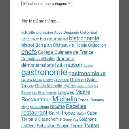
Au
menu
!
Sur le même thème…
actualité profession
Benjamin Collombat
Aups
bistronomie
bib gourmand
Benoit Witz
bistrot
Bon plan
Chateaux & Hotels Collection
chefs
College Culinaire de France
dracenie
Domaines viticoles
fait-maison
démonstrations
Gassin
gastronomie
gastronomique
Golfe de Saint-
Gault & Millau
Geoffrey Poësson
Tropez
Guide Michelin
Hyères
Jean-François
Maître
Lorgues
Bérard
Les Pins Penchés
Michelin
Restaurateur
Pascal Bonamy
Recettes
recette
producteurs
plage
restaurant
Saint-Tropez
Salon
Salon
Terroir & Gastronomie
Stéphane
Serge Vaz
Toulon
Sébastien Sanjou
Lelièvre
Terroir