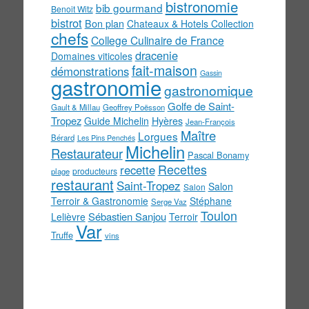
bistronomie
bib gourmand
Benoit Witz
bistrot
Bon plan
Chateaux & Hotels Collection
chefs
College Culinaire de France
dracenie
Domaines viticoles
fait-maison
démonstrations
Gassin
gastronomie
gastronomique
Golfe de Saint-
Gault & Millau
Geoffrey Poësson
Tropez
Guide Michelin
Hyères
Jean-François
Maître
Lorgues
Bérard
Les Pins Penchés
Michelin
Restaurateur
Pascal Bonamy
Recettes
recette
producteurs
plage
restaurant
Saint-Tropez
Salon
Salon
Terroir & Gastronomie
Stéphane
Serge Vaz
Toulon
Sébastien Sanjou
Lelièvre
Terroir
Var
Truffe
vins