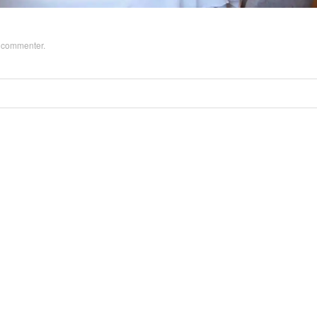
z
commenter
.