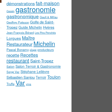
fait-maison
démonstrations
gastronomie
Gassin
gastronomique
Gault & Millau
Golfe de Saint-
Geoffrey Poësson
Tropez
Guide Michelin
Hyères
Jean-François Bérard
Les Pins Penchés
Maître
Lorgues
Michelin
Restaurateur
Pascal Bonamy
producteurs
plage
Recettes
recette
restaurant
Saint-Tropez
Salon Terroir & Gastronomie
Salon
Stéphane Lelièvre
Serge Vaz
Toulon
Sébastien Sanjou
Terroir
Var
Truffe
vins