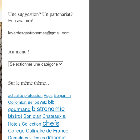
Une suggestion? Un partenariat?
Ecrivez-moi!
levardesgastronomes@gmail.com
Au menu !
Au
menu
!
Sur le même thème…
actualité profession
Benjamin
Aups
bib
Collombat
Benoit Witz
bistronomie
gourmand
bistrot
Bon plan
Chateaux &
chefs
Hotels Collection
College Culinaire de France
dracenie
Domaines viticoles