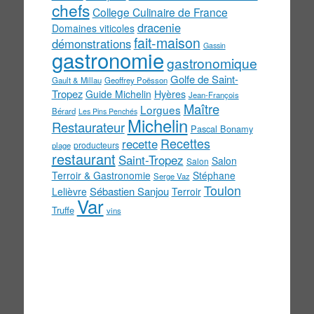
chefs
College Culinaire de France
dracenie
Domaines viticoles
fait-maison
démonstrations
Gassin
gastronomie
gastronomique
Golfe de Saint-
Gault & Millau
Geoffrey Poësson
Tropez
Guide Michelin
Hyères
Jean-François
Maître
Lorgues
Bérard
Les Pins Penchés
Michelin
Restaurateur
Pascal Bonamy
Recettes
recette
producteurs
plage
restaurant
Saint-Tropez
Salon
Salon
Terroir & Gastronomie
Stéphane
Serge Vaz
Toulon
Sébastien Sanjou
Lelièvre
Terroir
Var
Truffe
vins