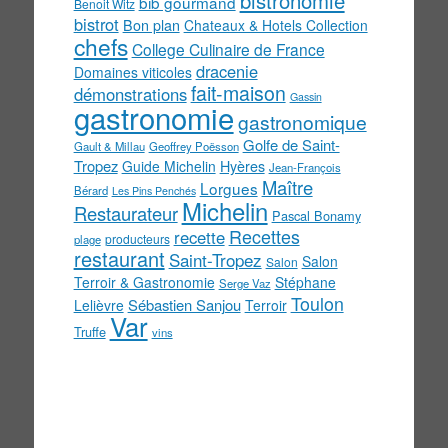
bistronomie
bib gourmand
Benoit Witz
bistrot
Bon plan
Chateaux & Hotels Collection
chefs
College Culinaire de France
dracenie
Domaines viticoles
fait-maison
démonstrations
Gassin
gastronomie
gastronomique
Golfe de Saint-
Gault & Millau
Geoffrey Poësson
Tropez
Guide Michelin
Hyères
Jean-François
Maître
Lorgues
Bérard
Les Pins Penchés
Michelin
Restaurateur
Pascal Bonamy
Recettes
recette
producteurs
plage
restaurant
Saint-Tropez
Salon
Salon
Terroir & Gastronomie
Stéphane
Serge Vaz
Toulon
Sébastien Sanjou
Lelièvre
Terroir
Var
Truffe
vins