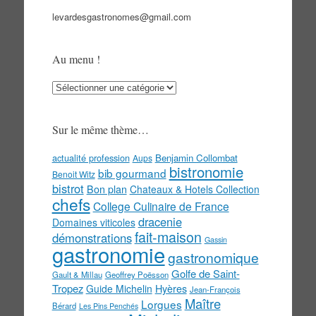
levardesgastronomes@gmail.com
Au menu !
Au
menu
!
Sur le même thème…
actualité profession
Benjamin Collombat
Aups
bistronomie
bib gourmand
Benoit Witz
bistrot
Bon plan
Chateaux & Hotels Collection
chefs
College Culinaire de France
dracenie
Domaines viticoles
fait-maison
démonstrations
Gassin
gastronomie
gastronomique
Golfe de Saint-
Gault & Millau
Geoffrey Poësson
Tropez
Guide Michelin
Hyères
Jean-François
Maître
Lorgues
Bérard
Les Pins Penchés