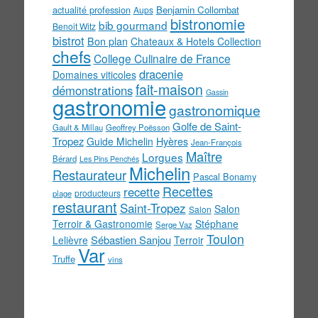
actualité profession
Benjamin Collombat
Aups
bistronomie
bib gourmand
Benoit Witz
bistrot
Bon plan
Chateaux & Hotels Collection
chefs
College Culinaire de France
dracenie
Domaines viticoles
fait-maison
démonstrations
Gassin
gastronomie
gastronomique
Golfe de Saint-
Gault & Millau
Geoffrey Poësson
Tropez
Guide Michelin
Hyères
Jean-François
Maître
Lorgues
Bérard
Les Pins Penchés
Michelin
Restaurateur
Pascal Bonamy
Recettes
recette
producteurs
plage
restaurant
Saint-Tropez
Salon
Salon
Terroir & Gastronomie
Stéphane
Serge Vaz
Toulon
Sébastien Sanjou
Lelièvre
Terroir
Var
Truffe
vins