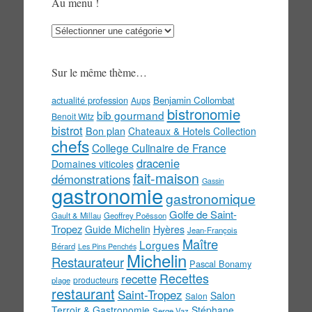
Au menu !
Au
menu
!
Sur le même thème…
actualité profession
Benjamin Collombat
Aups
bistronomie
bib gourmand
Benoit Witz
bistrot
Bon plan
Chateaux & Hotels Collection
chefs
College Culinaire de France
dracenie
Domaines viticoles
fait-maison
démonstrations
Gassin
gastronomie
gastronomique
Golfe de Saint-
Gault & Millau
Geoffrey Poësson
Tropez
Guide Michelin
Hyères
Jean-François
Maître
Lorgues
Bérard
Les Pins Penchés
Michelin
Restaurateur
Pascal Bonamy
Recettes
recette
producteurs
plage
restaurant
Saint-Tropez
Salon
Salon
Terroir & Gastronomie
Stéphane
Serge Vaz