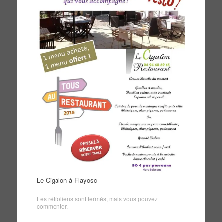
Le Cigalon à Flayosc
Les rétroliens sont fermés, mais vous pouvez
commenter
.