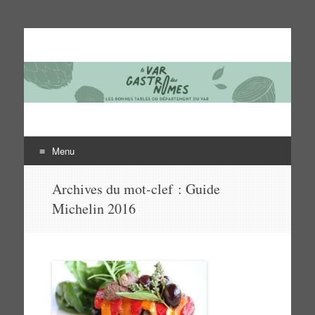
Le Var des gastronomes
Les bonnes tables du département du Var
Menu
Aller
Archives du mot-clef :
Guide
au
Michelin 2016
contenu