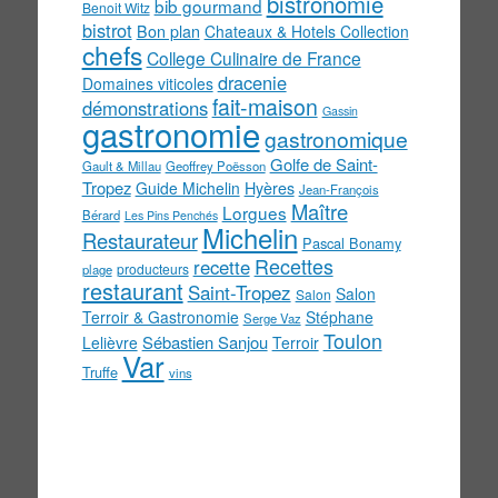
bistronomie
bib gourmand
Benoit Witz
bistrot
Bon plan
Chateaux & Hotels Collection
chefs
College Culinaire de France
dracenie
Domaines viticoles
fait-maison
démonstrations
Gassin
gastronomie
gastronomique
Golfe de Saint-
Gault & Millau
Geoffrey Poësson
Tropez
Guide Michelin
Hyères
Jean-François
Maître
Lorgues
Bérard
Les Pins Penchés
Michelin
Restaurateur
Pascal Bonamy
Recettes
recette
producteurs
plage
restaurant
Saint-Tropez
Salon
Salon
Terroir & Gastronomie
Stéphane
Serge Vaz
Toulon
Sébastien Sanjou
Lelièvre
Terroir
Var
Truffe
vins